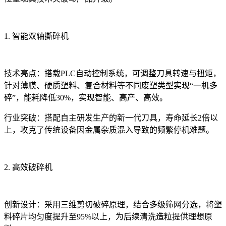
1.
智能双轴撕碎机
技术亮点
：
搭载
PLC自动控制
系统，可调整刀具转速与扭矩，
针对薄膜、硬质塑料、复合材料等不同废塑类型实现“一机多
碎”，能耗降低
30%
，实现智能、高产、高效
。
行业突破
：搭配自主研发生产的新一代刀具，寿命延长
2
倍以
上，攻克了传统设备因金属杂质混入导致的频繁停机难题。
2.
高效破碎机
创新设计
：采用三维剪切破碎原理，结合多级筛网分选，将塑
料碎片均匀度提升至
95%
以上，为后续清洗造粒提供理想原