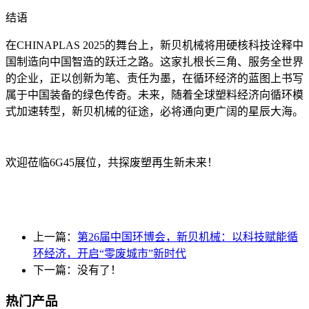
结语
在
CHINAPLAS 2025
的舞台上，新贝机械将用硬核科技诠释中
国制造向中国智造的跃迁之路。这家扎根长三角、服务全世界
的企业，正以创新为笔、责任为墨，在循环经济的蓝图上书写
属于中国装备的绿色传奇。未来，随着全球塑料经济向循环模
式加速转型，新贝机械的征途，必将通向更广阔的星辰大海。
欢迎莅临
6G45
展位，共探废塑再生新未来！
上一篇：
第26届中国环博会，新贝机械：以科技赋能循
环经济，开启“零废城市”新时代
下一篇：没有了！
热门产品