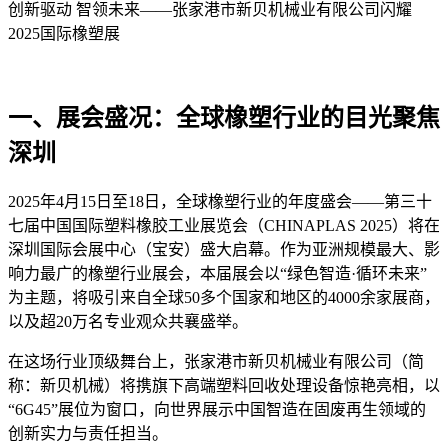
创新驱动
智领未来——张家港市新贝机械业有限公司闪耀
2025
国际橡塑展
一、展会盛况：全球橡塑行业的目光聚焦
深圳
2025
年
4
月
15
日至
18
日，全球橡塑行业的年度盛会——第三十
七届中国国际塑料橡胶工业展览会（
CHINAPLAS 2025
）将在
深圳国际会展中心（宝安）盛大启幕。作为亚洲规模最大、影
响力最广的橡塑行业展会，本届展会以“绿色智造·循环未来”
为主题，将吸引来自全球
50
多个国家和地区的
4000
余家展商，
以及超
20
万名专业观众共襄盛举。
在这场行业顶级舞台上，
张家港市新贝机械业有限公司（简
称：新贝机械）将
携旗下高端塑料回收处理设备惊艳亮相，以
“
6G45”
展位为窗口，向世界展示中国智造在固废再生领域的
创新实力与责任担当。