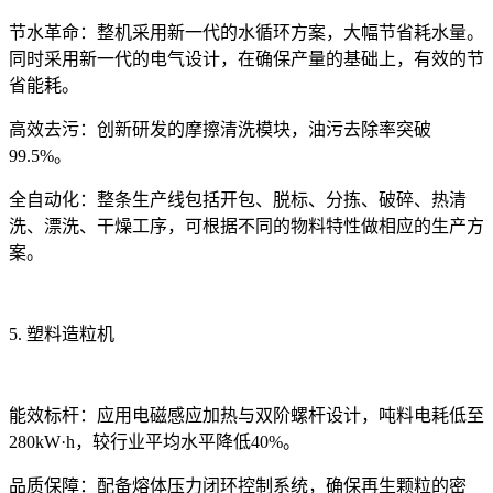
节水革命
：
整机采用新一代的水循环方案，大幅节省耗水量。
同时采用新一代的电气设计，在确保产量的基础上，有效的节
省能耗。
高效去污
：创新研发的摩擦清洗模块，油污去除率突破
99.5%
。
全自动化：整条生产线包括开包、脱标、分拣、破碎、热清
洗、漂洗、干燥工序，可根据不同的物料特性做相应的生产方
案。
5. 塑料
造粒机
能效标杆
：应用电磁感应加热与双阶螺杆设计，吨料电耗低至
280kW·h
，较行业平均水平降低
40%
。
品质保障
：配备熔体压力闭环控制系统，确保再生颗粒的密