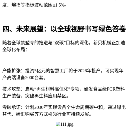
度、熔指等指标波动范围≤
1.5%
。
四、未来展望：以全球视野书写绿色答卷
随着全球禁塑令的推进与“双碳”目标的深化，新贝机械正加速
全球化布局：
产能扩张
：投资
5
亿元的智慧工厂将于
2026
年投产，可实现年
产高端设备
2000
台套。
技术攻坚
：启动“再生材料高值化”专项，研发食品级
PCR
塑料
生产装备，突破再生料应用禁区。
零碳承诺
：计划
2030
年实现设备全生命周期碳中和，通过绿电
替代、碳汇购买等方式引领行业可持续发展。