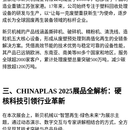
造业重镇江苏张家港。
17
年来，公司始终专注于塑料回收处理
设备的研发与生产，以“让每一克废塑重获新生”为使命，逐步
成长为全球固废再生装备领域的标杆企业。
新贝机械的产品线涵盖
撕碎机、破碎机、精粉机、清洗线、造
粒机
五大
核心设备，形成从废塑预处理到高值化再生的全链条
解决方案。凭借高效节能的技术优势与稳定可靠的设备性能，
其产品已远销欧洲、东南亚、南美等
80
多个国家和地区，服务
全球超
2000
家客户，累计处理废塑总量突破
500
万吨，减少碳
排放超
1200
万吨。
三、
CHINAPLAS 2025
展品全解析：硬
核科技引领行业革新
在本次展会上，新贝机械以“智慧再生·绿色未来”为展示主
题，通过动态演示、数字交互与专家讲解相结合的方式，全方
位呈现其技术突破与产品升级。